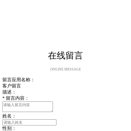
在线留言
ONLINE MESSAGE
留言应用名称：
客户留言
描述：
*
留言内容：
姓名：
性别：