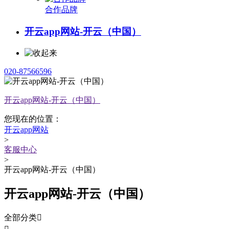
合作品牌
开云app网站-开云（中国）
020-87566596
开云app网站-开云（中国）
您现在的位置：
开云app网站
>
客服中心
>
开云app网站-开云（中国）
开云app网站-开云（中国）
全部分类
