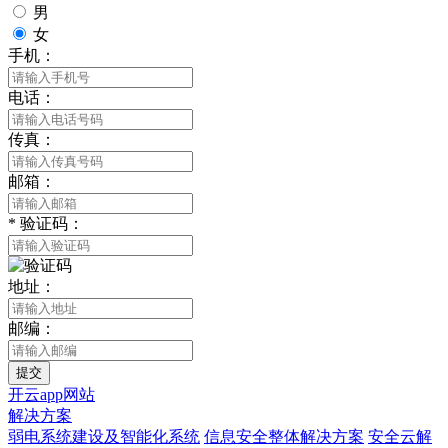
男
女
手机：
电话：
传真：
邮箱：
*
验证码：
地址：
邮编：
提交
开云app网站
解决方案
弱电系统建设及智能化系统
信息安全整体解决方案
安全云解