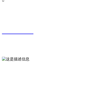

开云app网站-开云（中国）
服务热线：
020-87566596
地址：
广州市萝岗区科学城科学大道绿地中央广场E栋2716室