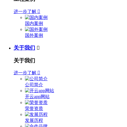
进一步了解

国内案例
国外案例
关于我们

关于我们
进一步了解

公司简介
开云app网站
荣誉资质
发展历程